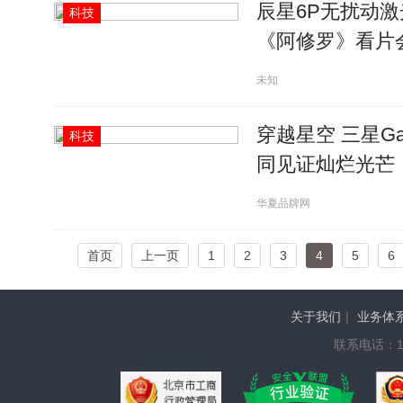
辰星6P无扰动
科技
《阿修罗》看片会
未知
穿越星空 三星Gal
科技
同见证灿烂光芒
华夏品牌网
首页
上一页
1
2
3
4
5
6
关于我们
|
业务体
联系电话：136