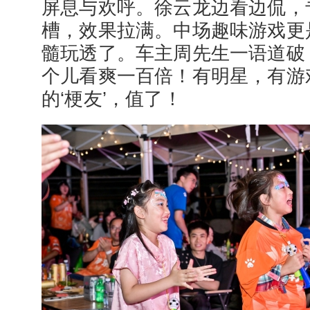
屏息与欢呼。徐云龙边看边侃，
槽，效果拉满。中场趣味游戏更是
髓玩透了。车主周先生一语道破
个儿看爽一百倍！有明星，有游
的‘梗友’，值了！