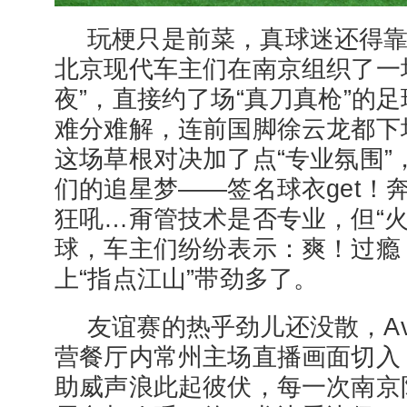
玩梗只是前菜，真球迷还得靠
北京现代车主们在南京组织了一
夜”，直接约了场“真刀真枪”的
难分难解，连前国脚徐云龙都下
这场草根对决加了点“专业氛围”
们的追星梦——签名球衣get！
狂吼…甭管技术是否专业，但“火
球，车主们纷纷表示：爽！过瘾
上“指点江山”带劲多了。
友谊赛的热乎劲儿还没散，Avalon
营餐厅内常州主场直播画面切入，
助威声浪此起彼伏，每一次南京