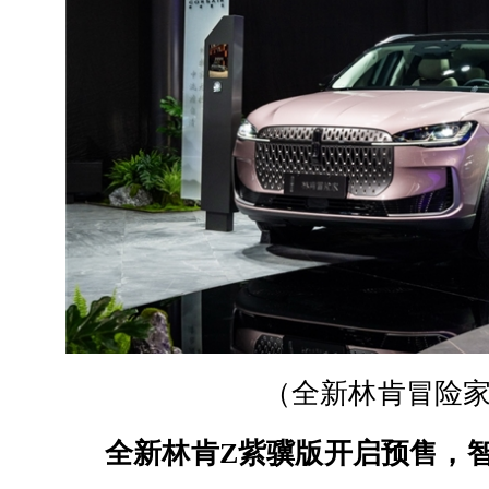
（
全新林肯冒险
全新林肯Z紫骥版开启预售，