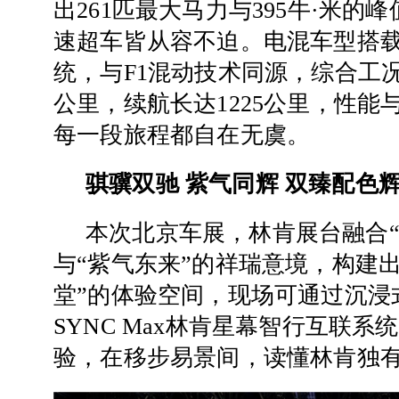
出261匹最大马力与395牛·米的
速超车皆从容不迫。电混车型搭
统，与F1混动技术同源，综合工况油
公里，续航长达1225公里，性能
每一段旅程都自在无虞。
骐骥双驰 紫气同辉 双臻配色
本次北京车展，林肯展台融合“
与“紫气东来”的祥瑞意境，构建出
堂”的体验空间，现场可通过沉浸
SYNC Max林肯星幕智行互联
验，在移步易景间，读懂林肯独有