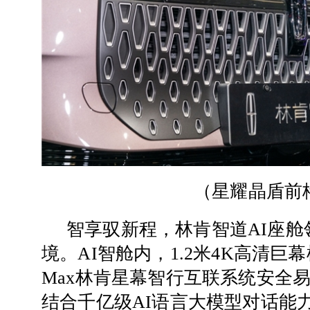
（
星耀晶盾前
智享驭新程，林肯智道AI座
境。AI智舱内，1.2米4K高清巨
Max林肯星幕智行互联系统安全
结合千亿级AI语言大模型对话能