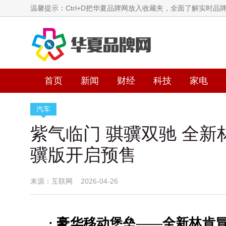
温馨提示：Ctrl+D把华夏品牌网放入收藏夹，全面了解实时品
首页
新闻
财经
科技
家电
汽车
紫气临门 骐骥双驰 全
骥版开启预售
来源：互联网 2026-04-26
·
豪华移动堡垒——全新林肯