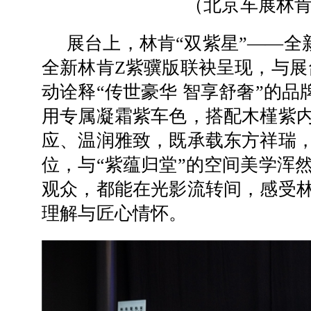
（
北京车展林
展台上，林肯“双紫星”——全
全新林肯Z紫骥版联袂呈现，与展
动诠释“传世豪华 智享舒奢”的
用专属凝霜紫车色，搭配木槿紫
应、温润雅致，既承载东方祥瑞
位，与“紫蕴归堂”的空间美学浑
观众，都能在光影流转间，感受
理解与匠心情怀。