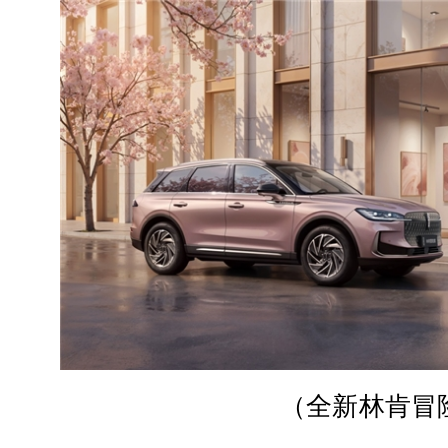
（
全新林肯冒