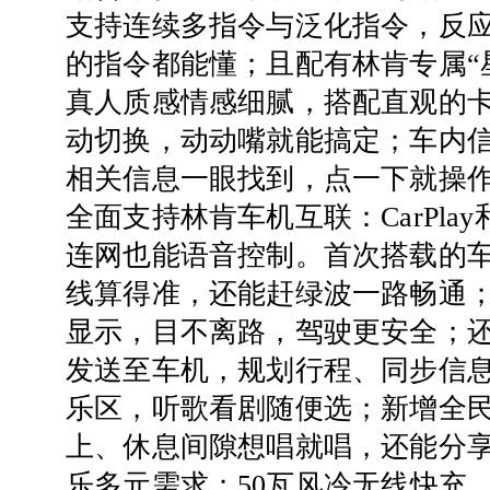
支持连续多指令与泛化指令，反
的指令都能懂；且配有林肯专属“
真人质感情感细腻，搭配直观的
动切换，动动嘴就能搞定；车内
相关信息一眼找到，点一下就操
全面支持林肯车机互联：CarPla
连网也能语音控制。首次搭载的
线算得准，还能赶绿波一路畅通
显示，目不离路，驾驶更安全；
发送至车机，规划行程、同步信
乐区，听歌看剧随便选；新增全
上、休息间隙想唱就唱，还能分
乐多元需求；50瓦风冷无线快充，