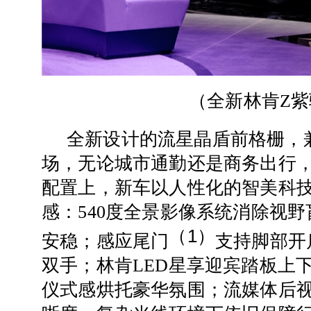
（
全新林肯Z紫
全新设计的流星晶盾前格栅，
场，无论城市通勤还是商务出行
配置上，新车以人性化的智美科
感：540度全景影像系统消除视
（1）
安稳；感应尾门
支持脚部开
双手；林肯LED星享迎宾踏板上
仪式感烘托豪华氛围；流媒体后