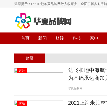
温馨提示：Ctrl+D把华夏品牌网放入收藏夹，全面了解实时品
首页
新闻
财经
科技
家电
财经
达飞和地中海航运完
财经
为基础承运商加
航运平台
华夏品牌网
2021上海米其
财经