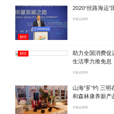
2020“丝路海
华夏品牌网
财经
助力全国消费促
财经
生活季力推免息
华夏品牌网
山海“芗”约 三
和森林康养新产
华夏品牌网